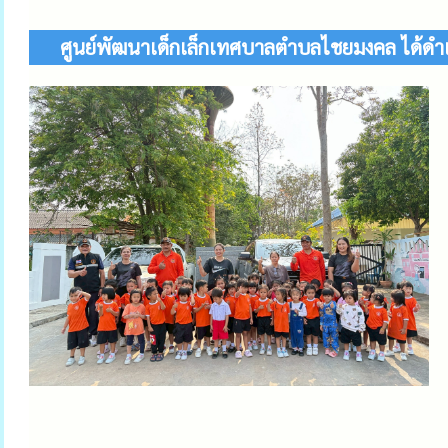
ศูนย์พัฒนาเด็กเล็กเทศบาลตำบลไชยมงคล ได้ดำ