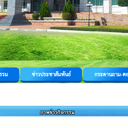
กรรม
ข่าวประชาสัมพันธ์
กระดานถาม-ต