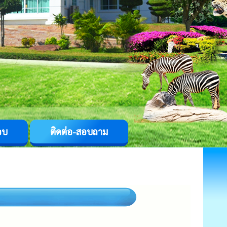
อบ
ติดต่อ-สอบถาม