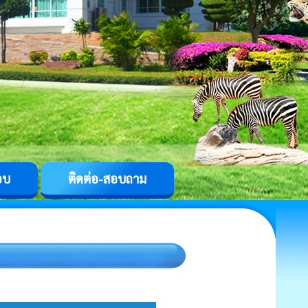
อบ
ติดต่อ-สอบถาม