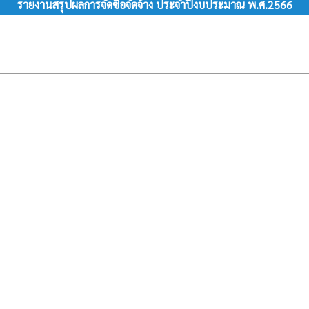
รายงานสรุปผลการจัดซื้อจัดจ้าง ประจำปีงบประมาณ พ.ศ.2566